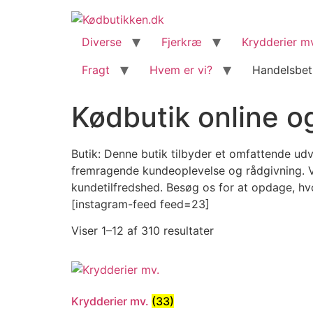
content
Diverse
Fjerkræ
Krydderier m
Fragt
Hvem er vi?
Handelsbet
Kødbutik online og
Butik: Denne butik tilbyder et omfattende udv
fremragende kundeoplevelse og rådgivning. Vi
kundetilfredshed. Besøg os for at opdage, h
[instagram-feed feed=23]
Viser 1–12 af 310 resultater
Krydderier mv.
(33)