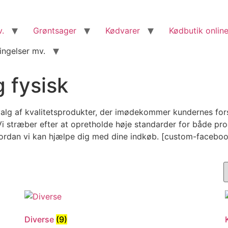
v.
Grøntsager
Kødvarer
Kødbutik online
ingelser mv.
 fysisk
alg af kvalitetsprodukter, der imødekommer kundernes forske
 stræber efter at opretholde høje standarder for både produ
vordan vi kan hjælpe dig med dine indkøb. [custom-facebo
Diverse
(9)