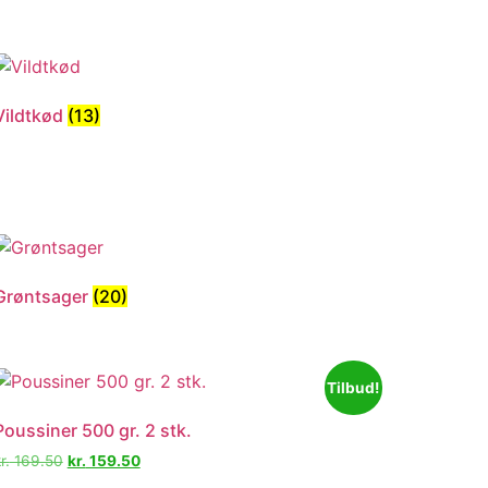
Vildtkød
(13)
Grøntsager
(20)
Tilbud!
Poussiner 500 gr. 2 stk.
r.
169.50
kr.
159.50