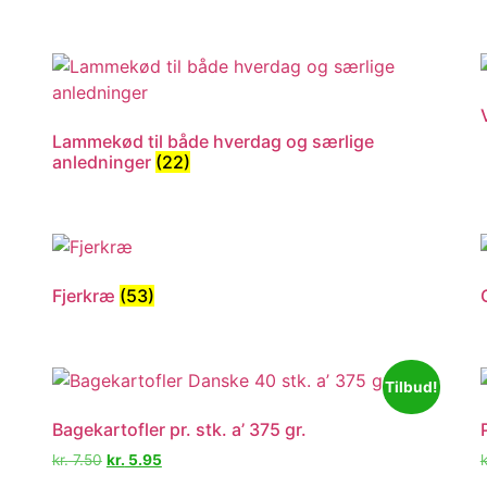
Lammekød til både hverdag og særlige
anledninger
(22)
Fjerkræ
(53)
Tilbud!
Bagekartofler pr. stk. a’ 375 gr.
kr.
7.50
kr.
5.95
k