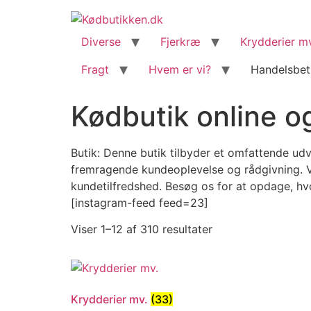
content
Diverse
Fjerkræ
Krydderier m
Fragt
Hvem er vi?
Handelsbet
Kødbutik online og
Butik: Denne butik tilbyder et omfattende udv
fremragende kundeoplevelse og rådgivning. Vi
kundetilfredshed. Besøg os for at opdage, h
[instagram-feed feed=23]
Viser 1–12 af 310 resultater
Krydderier mv.
(33)