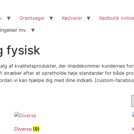
v.
Grøntsager
Kødvarer
Kødbutik online
ingelser mv.
 fysisk
alg af kvalitetsprodukter, der imødekommer kundernes forske
 stræber efter at opretholde høje standarder for både produ
vordan vi kan hjælpe dig med dine indkøb. [custom-facebo
Diverse
(9)