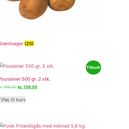
Grøntsager
(20)
Tilbud!
Poussiner 500 gr. 2 stk.
r.
169.50
kr.
159.50
Tilføj til kurv