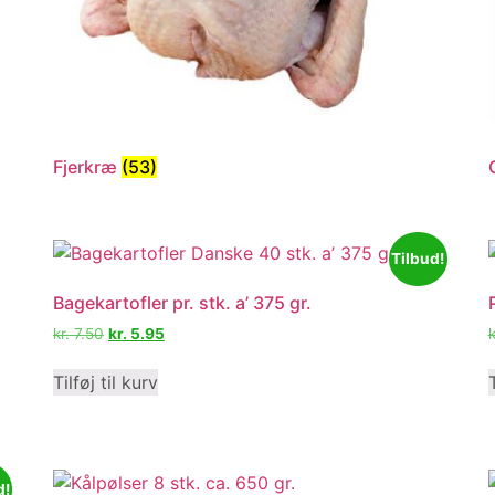
Fjerkræ
(53)
Tilbud!
Bagekartofler pr. stk. a’ 375 gr.
kr.
7.50
kr.
5.95
k
Tilføj til kurv
d!