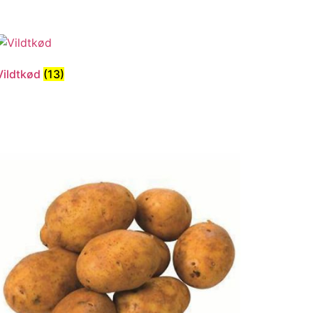
Vildtkød
(13)