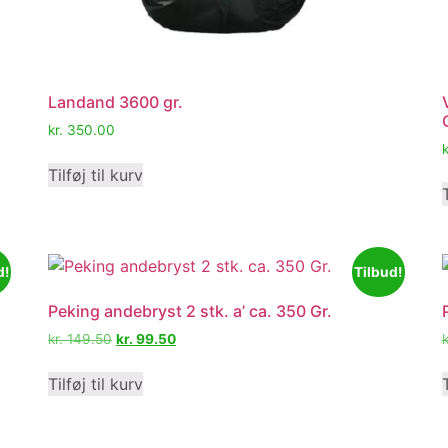
Landand 3600 gr.
kr.
350.00
k
Tilføj til kurv
d!
Tilbud!
Peking andebryst 2 stk. a’ ca. 350 Gr.
kr.
149.50
kr.
99.50
k
Tilføj til kurv