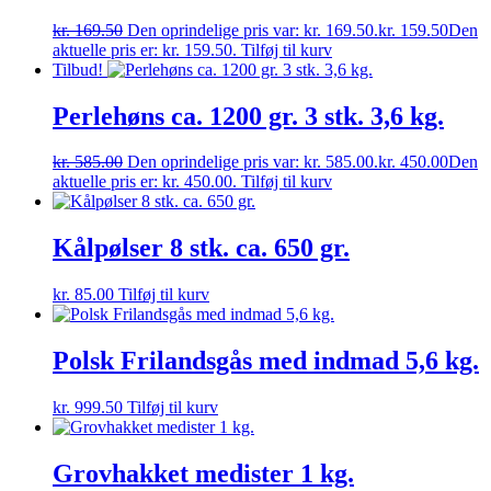
kr.
169.50
Den oprindelige pris var: kr. 169.50.
kr.
159.50
Den
aktuelle pris er: kr. 159.50.
Tilføj til kurv
Tilbud!
Perlehøns ca. 1200 gr. 3 stk. 3,6 kg.
kr.
585.00
Den oprindelige pris var: kr. 585.00.
kr.
450.00
Den
aktuelle pris er: kr. 450.00.
Tilføj til kurv
Kålpølser 8 stk. ca. 650 gr.
kr.
85.00
Tilføj til kurv
Polsk Frilandsgås med indmad 5,6 kg.
kr.
999.50
Tilføj til kurv
Grovhakket medister 1 kg.