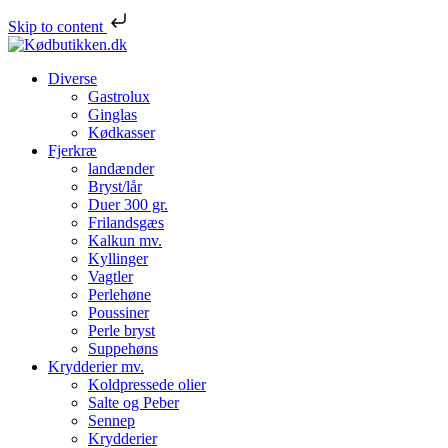
Skip to content
Diverse
Gastrolux
Ginglas
Kødkasser
Fjerkræ
landænder
Bryst/lår
Duer 300 gr.
Frilandsgæs
Kalkun mv.
Kyllinger
Vagtler
Perlehøne
Poussiner
Perle bryst
Suppehøns
Krydderier mv.
Koldpressede olier
Salte og Peber
Sennep
Krydderier