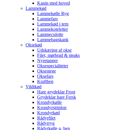
Kanin med hoved
Lammekød
Lammekølle Ryg
Lammefars
Lammekød i tern
Lammekoteletter
Lammeculotte
Lammebagskank
Oksekød
Udskæring af okse
Filet, mørbrad & steaks
Nyretapper
Oksespecialiteter
Oksestege
Oksefars
Kraftben
Vildtkød
Hare grydeklar Frost
Grydeklar hare Fersk
Krondyrkølle
Krondyrstriplon
Krondyrkød
Rådyrfilet
Rådyrryg
Rådyrkølle u. ben