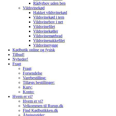
Rådyrbov uden ben
Vildsvinekød
Hakket vildsvinekød
Vildsvinekød i tern
Vildsvinebov i net
Vildsvinefilet
Vildsvinekøller
Vildsvinemørbrad
Vildsvinenakkefilet
Vildsvinerygge
Kødbutik online og fysisk
Tilbud!
Nyheder!
Fragt
Fragt
Forsendelse
Varebestilling:
Tillægs bestillinger:
Kurv:
Konto:
Hvem er vi?
Hvem er vi?
Velkommen til Rurup.dk
Find Kødbutikken.dk
Åbningstider: