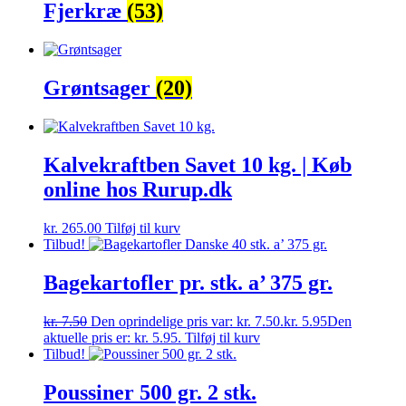
Fjerkræ
(53)
Grøntsager
(20)
Kalvekraftben Savet 10 kg. | Køb
online hos Rurup.dk
kr.
265.00
Tilføj til kurv
Tilbud!
Bagekartofler pr. stk. a’ 375 gr.
kr.
7.50
Den oprindelige pris var: kr. 7.50.
kr.
5.95
Den
aktuelle pris er: kr. 5.95.
Tilføj til kurv
Tilbud!
Poussiner 500 gr. 2 stk.