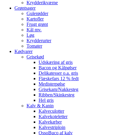
Krydderikværne
Grøntsager
Gulerødder
Kartofler
Frugt grønt
Kål mv.
Løg
Krydderurter
Tomater
Kødvarer
Grisekød
Udskæring af gris
Bacon og Kålpølser
Delikatesser o.a. gris
Flæskefars 12 % fedt
Medisterpølse
Grisekam/Nakkesteg
Ribben/Skinkesteg
Hel gris
Kalv & Kanin
Kalveculotter
Kalvekoteletter
Kalvekæber
Kalvestriploin
OssoBuco af kalv