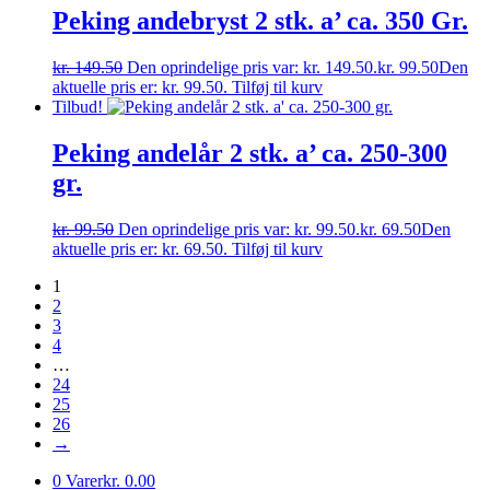
Peking andebryst 2 stk. a’ ca. 350 Gr.
kr.
149.50
Den oprindelige pris var: kr. 149.50.
kr.
99.50
Den
aktuelle pris er: kr. 99.50.
Tilføj til kurv
Tilbud!
Peking andelår 2 stk. a’ ca. 250-300
gr.
kr.
99.50
Den oprindelige pris var: kr. 99.50.
kr.
69.50
Den
aktuelle pris er: kr. 69.50.
Tilføj til kurv
1
2
3
4
…
24
25
26
→
0 Varer
kr. 0.00