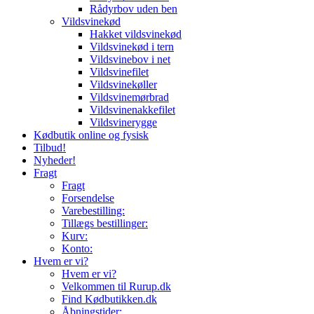
Rådyrbov uden ben
Vildsvinekød
Hakket vildsvinekød
Vildsvinekød i tern
Vildsvinebov i net
Vildsvinefilet
Vildsvinekøller
Vildsvinemørbrad
Vildsvinenakkefilet
Vildsvinerygge
Kødbutik online og fysisk
Tilbud!
Nyheder!
Fragt
Fragt
Forsendelse
Varebestilling:
Tillægs bestillinger:
Kurv:
Konto:
Hvem er vi?
Hvem er vi?
Velkommen til Rurup.dk
Find Kødbutikken.dk
Åbningstider: