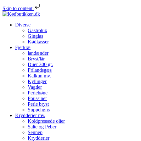
Skip to content
Diverse
Gastrolux
Ginglas
Kødkasser
Fjerkræ
landænder
Bryst/lår
Duer 300 gr.
Frilandsgæs
Kalkun mv.
Kyllinger
Vagtler
Perlehøne
Poussiner
Perle bryst
Suppehøns
Krydderier mv.
Koldpressede olier
Salte og Peber
Sennep
Krydderier