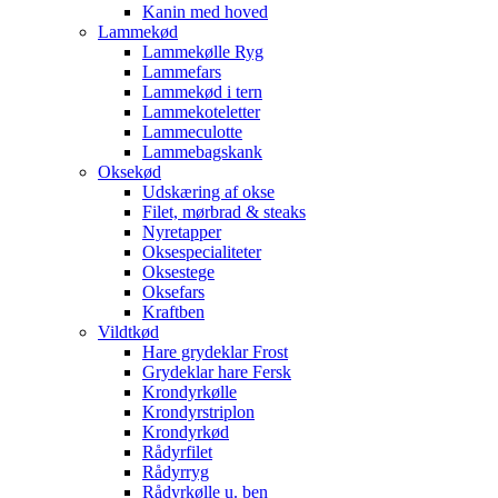
Kanin med hoved
Lammekød
Lammekølle Ryg
Lammefars
Lammekød i tern
Lammekoteletter
Lammeculotte
Lammebagskank
Oksekød
Udskæring af okse
Filet, mørbrad & steaks
Nyretapper
Oksespecialiteter
Oksestege
Oksefars
Kraftben
Vildtkød
Hare grydeklar Frost
Grydeklar hare Fersk
Krondyrkølle
Krondyrstriplon
Krondyrkød
Rådyrfilet
Rådyrryg
Rådyrkølle u. ben