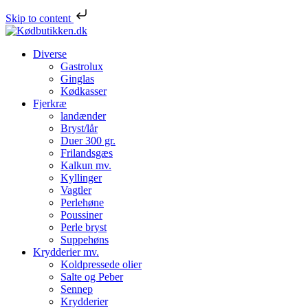
Skip to content
Diverse
Gastrolux
Ginglas
Kødkasser
Fjerkræ
landænder
Bryst/lår
Duer 300 gr.
Frilandsgæs
Kalkun mv.
Kyllinger
Vagtler
Perlehøne
Poussiner
Perle bryst
Suppehøns
Krydderier mv.
Koldpressede olier
Salte og Peber
Sennep
Krydderier