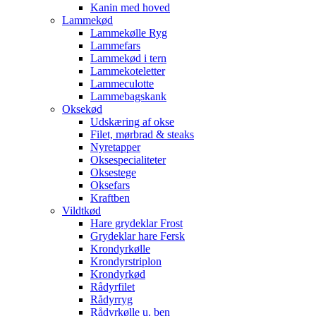
Kanin med hoved
Lammekød
Lammekølle Ryg
Lammefars
Lammekød i tern
Lammekoteletter
Lammeculotte
Lammebagskank
Oksekød
Udskæring af okse
Filet, mørbrad & steaks
Nyretapper
Oksespecialiteter
Oksestege
Oksefars
Kraftben
Vildtkød
Hare grydeklar Frost
Grydeklar hare Fersk
Krondyrkølle
Krondyrstriplon
Krondyrkød
Rådyrfilet
Rådyrryg
Rådyrkølle u. ben