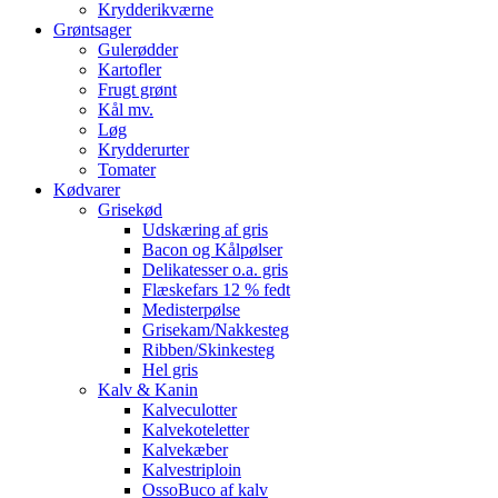
Krydderikværne
Grøntsager
Gulerødder
Kartofler
Frugt grønt
Kål mv.
Løg
Krydderurter
Tomater
Kødvarer
Grisekød
Udskæring af gris
Bacon og Kålpølser
Delikatesser o.a. gris
Flæskefars 12 % fedt
Medisterpølse
Grisekam/Nakkesteg
Ribben/Skinkesteg
Hel gris
Kalv & Kanin
Kalveculotter
Kalvekoteletter
Kalvekæber
Kalvestriploin
OssoBuco af kalv