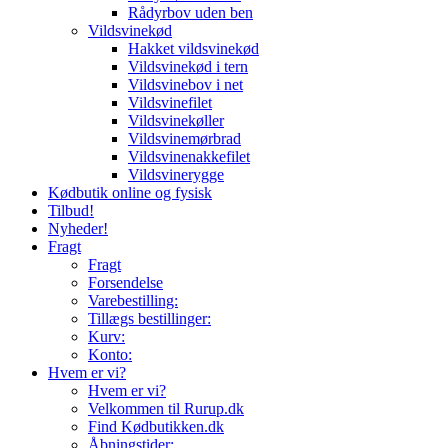
Rådyrbov uden ben
Vildsvinekød
Hakket vildsvinekød
Vildsvinekød i tern
Vildsvinebov i net
Vildsvinefilet
Vildsvinekøller
Vildsvinemørbrad
Vildsvinenakkefilet
Vildsvinerygge
Kødbutik online og fysisk
Tilbud!
Nyheder!
Fragt
Fragt
Forsendelse
Varebestilling:
Tillægs bestillinger:
Kurv:
Konto:
Hvem er vi?
Hvem er vi?
Velkommen til Rurup.dk
Find Kødbutikken.dk
Åbningstider: