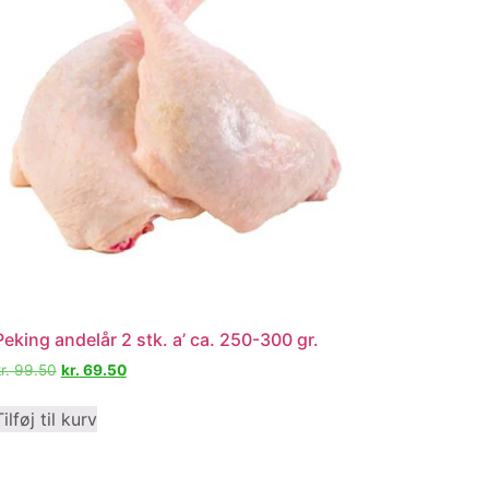
Peking andelår 2 stk. a’ ca. 250-300 gr.
r.
99.50
kr.
69.50
Tilføj til kurv