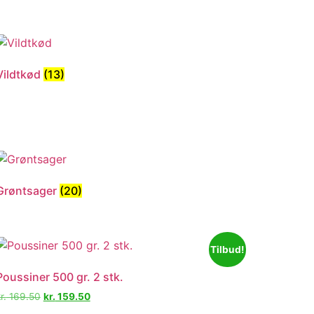
Vildtkød
(13)
Grøntsager
(20)
Tilbud!
Poussiner 500 gr. 2 stk.
r.
169.50
kr.
159.50