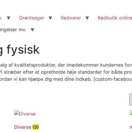
v.
Grøntsager
Kødvarer
Kødbutik online
ingelser mv.
 fysisk
alg af kvalitetsprodukter, der imødekommer kundernes forske
 stræber efter at opretholde høje standarder for både produ
vordan vi kan hjælpe dig med dine indkøb. [custom-facebo
Diverse
(9)