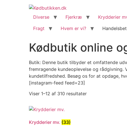
content
Diverse
Fjerkræ
Krydderier m
Fragt
Hvem er vi?
Handelsbet
Kødbutik online og
Butik: Denne butik tilbyder et omfattende udv
fremragende kundeoplevelse og rådgivning. Vi
kundetilfredshed. Besøg os for at opdage, h
[instagram-feed feed=23]
Viser 1–12 af 310 resultater
Krydderier mv.
(33)