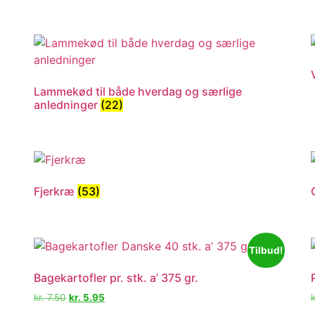
Lammekød til både hverdag og særlige
anledninger
(22)
Fjerkræ
(53)
Tilbud!
Bagekartofler pr. stk. a’ 375 gr.
kr.
7.50
kr.
5.95
k