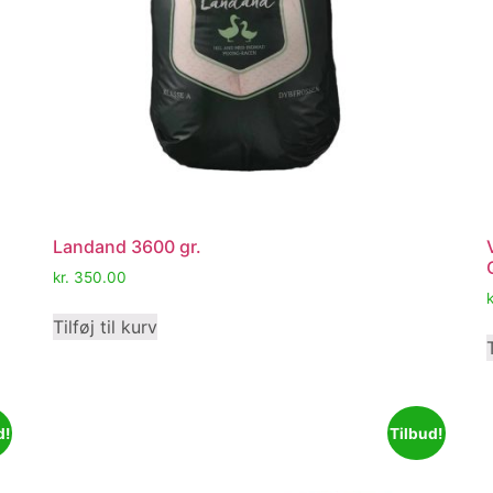
Landand 3600 gr.
kr.
350.00
k
Tilføj til kurv
d!
Tilbud!