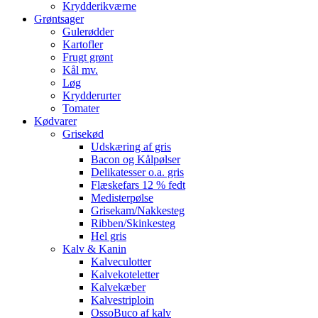
Krydderikværne
Grøntsager
Gulerødder
Kartofler
Frugt grønt
Kål mv.
Løg
Krydderurter
Tomater
Kødvarer
Grisekød
Udskæring af gris
Bacon og Kålpølser
Delikatesser o.a. gris
Flæskefars 12 % fedt
Medisterpølse
Grisekam/Nakkesteg
Ribben/Skinkesteg
Hel gris
Kalv & Kanin
Kalveculotter
Kalvekoteletter
Kalvekæber
Kalvestriploin
OssoBuco af kalv