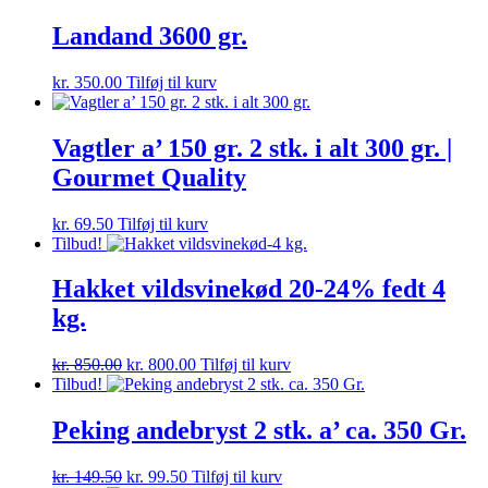
Landand 3600 gr.
kr.
350.00
Tilføj til kurv
Vagtler a’ 150 gr. 2 stk. i alt 300 gr. |
Gourmet Quality
kr.
69.50
Tilføj til kurv
Tilbud!
Hakket vildsvinekød 20-24% fedt 4
kg.
Den
Den
kr.
850.00
kr.
800.00
Tilføj til kurv
oprindelige
aktuelle
Tilbud!
pris
pris
var:
er:
Peking andebryst 2 stk. a’ ca. 350 Gr.
kr. 850.00.
kr. 800.00.
Den
Den
kr.
149.50
kr.
99.50
Tilføj til kurv