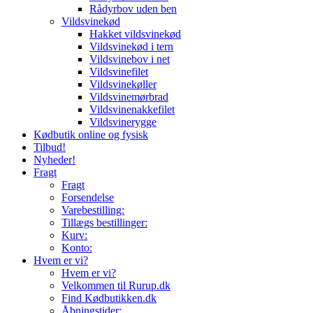
Rådyrbov uden ben
Vildsvinekød
Hakket vildsvinekød
Vildsvinekød i tern
Vildsvinebov i net
Vildsvinefilet
Vildsvinekøller
Vildsvinemørbrad
Vildsvinenakkefilet
Vildsvinerygge
Kødbutik online og fysisk
Tilbud!
Nyheder!
Fragt
Fragt
Forsendelse
Varebestilling:
Tillægs bestillinger:
Kurv:
Konto:
Hvem er vi?
Hvem er vi?
Velkommen til Rurup.dk
Find Kødbutikken.dk
Åbningstider: