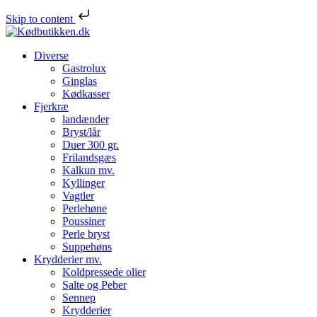
Skip to content
Diverse
Gastrolux
Ginglas
Kødkasser
Fjerkræ
landænder
Bryst/lår
Duer 300 gr.
Frilandsgæs
Kalkun mv.
Kyllinger
Vagtler
Perlehøne
Poussiner
Perle bryst
Suppehøns
Krydderier mv.
Koldpressede olier
Salte og Peber
Sennep
Krydderier