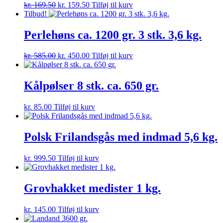
Den
Den
kr.
169.50
kr.
159.50
Tilføj til kurv
oprindelige
aktuelle
Tilbud!
pris
pris
var:
er:
Perlehøns ca. 1200 gr. 3 stk. 3,6 kg.
kr. 169.50.
kr. 159.50.
Den
Den
kr.
585.00
kr.
450.00
Tilføj til kurv
oprindelige
aktuelle
pris
pris
var:
er:
Kålpølser 8 stk. ca. 650 gr.
kr. 585.00.
kr. 450.00.
kr.
85.00
Tilføj til kurv
Polsk Frilandsgås med indmad 5,6 kg.
kr.
999.50
Tilføj til kurv
Grovhakket medister 1 kg.
kr.
145.00
Tilføj til kurv