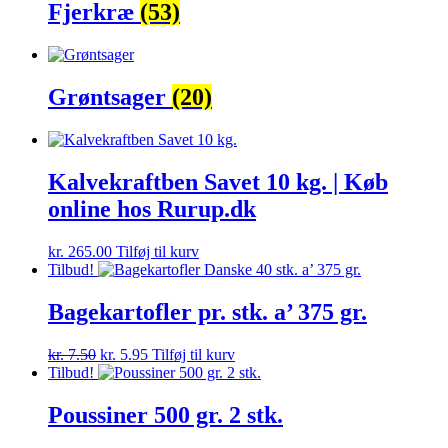
Fjerkræ
(53)
Grøntsager
(20)
Kalvekraftben Savet 10 kg. | Køb
online hos Rurup.dk
kr.
265.00
Tilføj til kurv
Tilbud!
Bagekartofler pr. stk. a’ 375 gr.
Den
Den
kr.
7.50
kr.
5.95
Tilføj til kurv
oprindelige
aktuelle
Tilbud!
pris
pris
var:
er:
Poussiner 500 gr. 2 stk.
kr. 7.50.
kr. 5.95.