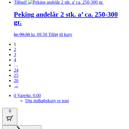
oprindelige
aktuelle
Tilbud!
pris
pris
var:
er:
Peking andelår 2 stk. a’ ca. 250-300
kr. 149.50.
kr. 99.50.
gr.
Den
Den
kr.
99.50
kr.
69.50
Tilføj til kurv
oprindelige
aktuelle
1
pris
pris
2
var:
er:
3
kr. 99.50.
kr. 69.50.
4
…
24
25
26
→
0 Varer
kr. 0.00
Din indkøbskurv er tom
0