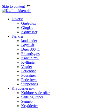
Skip to content
Diverse
Gastrolux
Ginglas
Kødkasser
Fjerkræ
landænder
Bryst/lår
Duer 300 gr.
Frilandsgæs
Kalkun mv.
Kyllinger
Vagtler
Perlehøne
Poussiner
Perle bryst
Suppehøns
Krydderier mv.
Koldpressede olier
Salte og Peber
Sennep
Krydderier