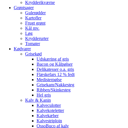
Krydderikværne
Grøntsager
Gulerødder
Kartofler
Frugt grønt
Kål mv.
Løg
Krydderurter
Tomater
Kødvarer
Grisekød
Udskæring af gris
Bacon og Kålpølser
Delikatesser o.a. gris
Flæskefars 12 % fedt
Medisterpølse
Grisekam/Nakkesteg
Ribben/Skinkesteg
Hel gris
Kalv & Kanin
Kalveculotter
Kalvekoteletter
Kalvekæber
Kalvestriploin
OssoBuco af kalv