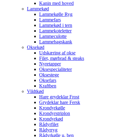
Kanin med hoved
Lammekød
Lammekølle Ryg
Lammefars
Lammekød i tern
Lammekoteletter
Lammeculotte
Lammebagskank
Oksekød
Udskæring af okse
Filet, mørbrad & steaks
Nyretapper
Oksespecialiteter
Oksestege
Oksefars
Kraftben
Vildtkød
Hare grydeklar Frost
Grydeklar hare Fersk
Krondyrkølle
Krondyrstriplon
Krondyrkød
Rådyrfilet
Rådyrryg
Rådyrkølle u. ben