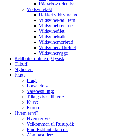
Rådyrbov uden ben
Vildsvinekød
Hakket vildsvinekød
Vildsvinekød i tern
Vildsvinebov i net
Vildsvinefilet
Vildsvinekøller
Vildsvinemørbrad
Vildsvinenakkefilet
Vildsvinerygge
Kødbutik online og fysisk
Tilbud!
Nyheder!
Fragt
Fragt
Forsendelse
Varebestilling:
Tillægs bestillinger:
Kurv:
Konto:
Hvem er vi?
Hvem er vi?
Velkommen til Rurup.dk
Find Kødbutikken.dk
Åbningstider: