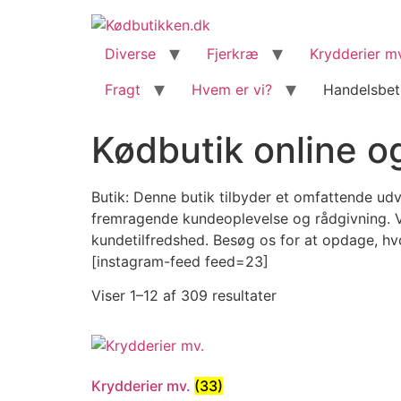
content
Diverse
Fjerkræ
Krydderier m
Fragt
Hvem er vi?
Handelsbet
Kødbutik online og
Butik: Denne butik tilbyder et omfattende udv
fremragende kundeoplevelse og rådgivning. Vi
kundetilfredshed. Besøg os for at opdage, h
[instagram-feed feed=23]
Viser 1–12 af 309 resultater
Krydderier mv.
(33)