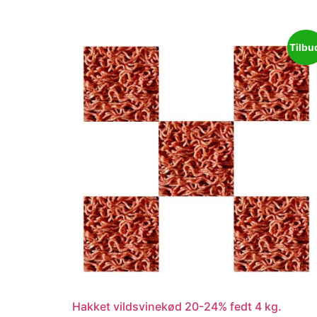
Tilbu
Hakket vildsvinekød 20-24% fedt 4 kg.