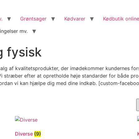
v.
Grøntsager
Kødvarer
Kødbutik online
ingelser mv.
 fysisk
alg af kvalitetsprodukter, der imødekommer kundernes forske
 stræber efter at opretholde høje standarder for både produ
vordan vi kan hjælpe dig med dine indkøb. [custom-facebo
Diverse
(9)