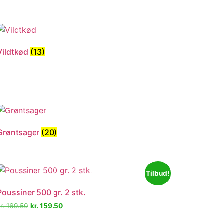
Vildtkød
(13)
Grøntsager
(20)
Tilbud!
Poussiner 500 gr. 2 stk.
r.
169.50
kr.
159.50