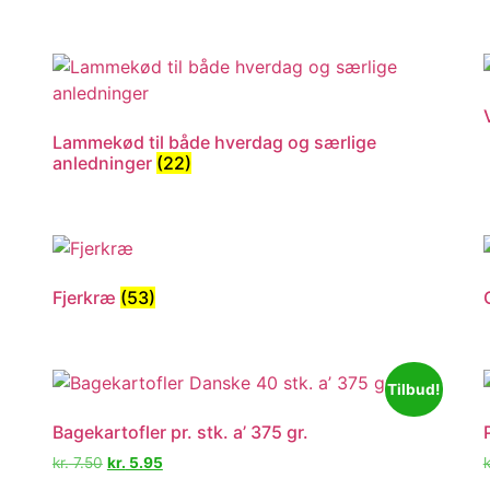
Lammekød til både hverdag og særlige
anledninger
(22)
Fjerkræ
(53)
Tilbud!
Bagekartofler pr. stk. a’ 375 gr.
kr.
7.50
kr.
5.95
k