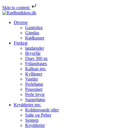
Skip to content
Diverse
Gastrolux
Ginglas
Kødkasser
Fjerkræ
landænder
Bryst/lår
Duer 300 gr.
Frilandsgæs
Kalkun mv.
Kyllinger
Vagtler
Perlehøne
Poussiner
Perle bryst
Suppehøns
Krydderier mv.
Koldpressede olier
Salte og Peber
Sennep
Krydderier