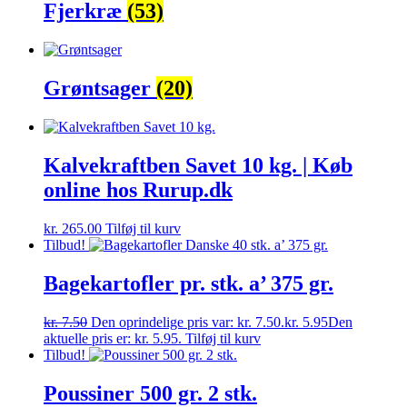
Fjerkræ
(53)
Grøntsager
(20)
Kalvekraftben Savet 10 kg. | Køb
online hos Rurup.dk
kr.
265.00
Tilføj til kurv
Tilbud!
Bagekartofler pr. stk. a’ 375 gr.
kr.
7.50
Den oprindelige pris var: kr. 7.50.
kr.
5.95
Den
aktuelle pris er: kr. 5.95.
Tilføj til kurv
Tilbud!
Poussiner 500 gr. 2 stk.