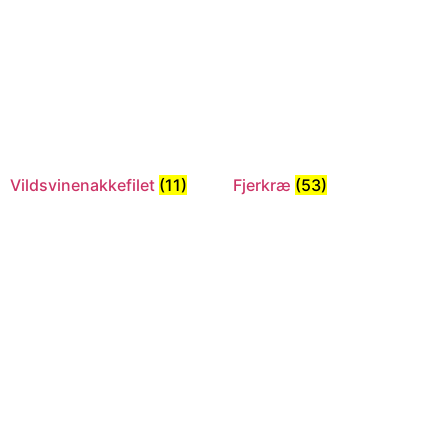
Vildsvinenakkefilet
(11)
Fjerkræ
(53)