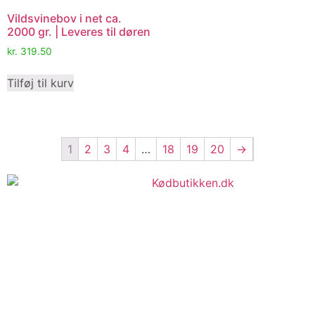
Vildsvinebov i net ca.
2000 gr. | Leveres til døren
kr.
319.50
Tilføj til kurv
1
2
3
4
…
18
19
20
→