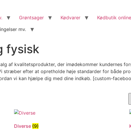
v.
Grøntsager
Kødvarer
Kødbutik online
ingelser mv.
 fysisk
alg af kvalitetsprodukter, der imødekommer kundernes forske
 stræber efter at opretholde høje standarder for både produ
vordan vi kan hjælpe dig med dine indkøb. [custom-facebo
Diverse
(9)