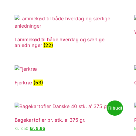
Lammekød til både hverdag og særlige
anledninger
(22)
Fjerkræ
(53)
Tilbud!
Bagekartofler pr. stk. a’ 375 gr.
kr.
7.50
kr.
5.95
k