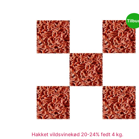
Tilbu
Hakket vildsvinekød 20-24% fedt 4 kg.