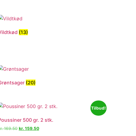
Vildtkød
(13)
Grøntsager
(20)
Tilbud!
Poussiner 500 gr. 2 stk.
r.
169.50
kr.
159.50