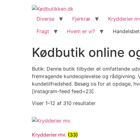
content
Diverse
Fjerkræ
Krydderier m
Fragt
Hvem er vi?
Handelsbet
Kødbutik online og
Butik: Denne butik tilbyder et omfattende udv
fremragende kundeoplevelse og rådgivning. Vi
kundetilfredshed. Besøg os for at opdage, h
[instagram-feed feed=23]
Viser 1–12 af 310 resultater
Krydderier mv.
(33)