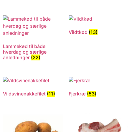
Vildtkød
(13)
Lammekød til både
hverdag og særlige
anledninger
(22)
Vildsvinenakkefilet
(11)
Fjerkræ
(53)