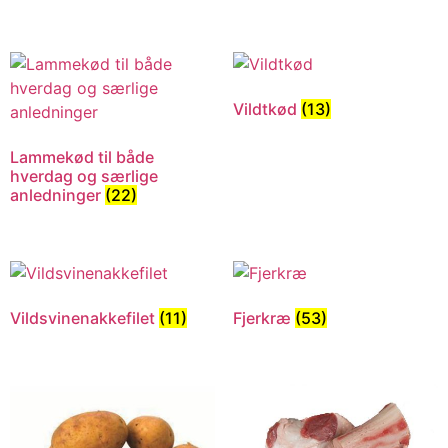
Vildtkød
(13)
Lammekød til både
hverdag og særlige
anledninger
(22)
Vildsvinenakkefilet
(11)
Fjerkræ
(53)