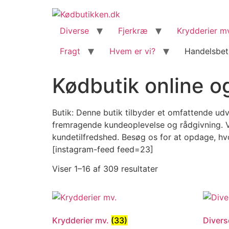
content
Diverse
Fjerkræ
Krydderier m
Fragt
Hvem er vi?
Handelsbet
Kødbutik online og
Butik: Denne butik tilbyder et omfattende udv
fremragende kundeoplevelse og rådgivning. Vi
kundetilfredshed. Besøg os for at opdage, h
[instagram-feed feed=23]
Viser 1–16 af 309 resultater
Krydderier mv.
(33)
Diver