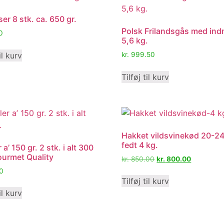
er 8 stk. ca. 650 gr.
Polsk Frilandsgås med in
0
5,6 kg.
il kurv
kr.
999.50
Tilføj til kurv
Hakket vildsvinekød 20-2
fedt 4 kg.
 a’ 150 gr. 2 stk. i alt 300
Gourmet Quality
kr.
850.00
kr.
800.00
0
Tilføj til kurv
il kurv