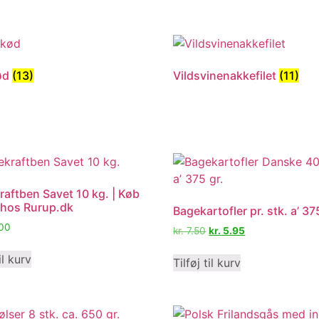
ød
(13)
Vildsvinenakkefilet
(11)
raftben Savet 10 kg. | Køb
 hos Rurup.dk
Bagekartofler pr. stk. a’ 37
00
kr.
7.50
kr.
5.95
il kurv
Tilføj til kurv