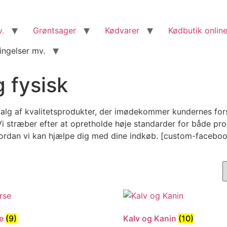
v.
Grøntsager
Kødvarer
Kødbutik online
ingelser mv.
 fysisk
alg af kvalitetsprodukter, der imødekommer kundernes forske
 stræber efter at opretholde høje standarder for både produ
vordan vi kan hjælpe dig med dine indkøb. [custom-facebo
se
(9)
Kalv og Kanin
(10)