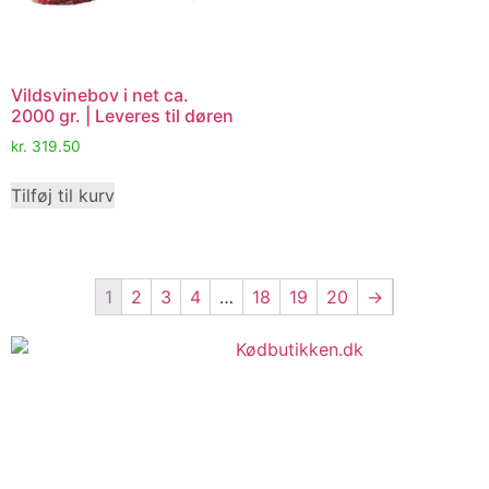
Vildsvinebov i net ca.
2000 gr. | Leveres til døren
kr.
319.50
Tilføj til kurv
1
2
3
4
…
18
19
20
→