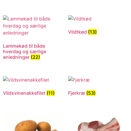
Vildtkød
(13)
Lammekød til både
hverdag og særlige
anledninger
(22)
Vildsvinenakkefilet
(11)
Fjerkræ
(53)