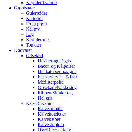
Krydderikværne
Grøntsager
Gulerødder
Kartofler
Frugt grønt
Kål mv.
Løg
Krydderurter
Tomater
Kødvarer
Grisekød
Udskæring af gris
Bacon og Kålpølser
Delikatesser o.a. gris
Flæskefars 12 % fedt
Medisterpølse
Grisekam/Nakkesteg
Ribben/Skinkesteg
Hel gris
Kalv & Kanin
Kalveculotter
Kalvekoteletter
Kalvekæber
Kalvestriploin
OssoBuco af kalv