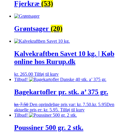
Fjerkræ
(53)
Grøntsager
(20)
Kalvekraftben Savet 10 kg. | Køb
online hos Rurup.dk
kr.
265.00
Tilføj til kurv
Tilbud!
Bagekartofler pr. stk. a’ 375 gr.
kr.
7.50
Den oprindelige pris var: kr. 7.50.
kr.
5.95
Den
aktuelle pris er: kr. 5.95.
Tilføj til kurv
Tilbud!
Poussiner 500 gr. 2 stk.