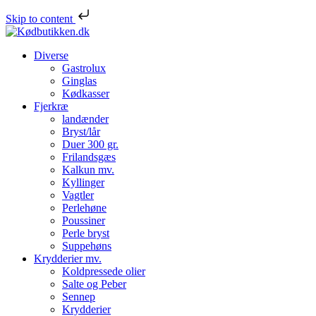
Skip to content
Diverse
Gastrolux
Ginglas
Kødkasser
Fjerkræ
landænder
Bryst/lår
Duer 300 gr.
Frilandsgæs
Kalkun mv.
Kyllinger
Vagtler
Perlehøne
Poussiner
Perle bryst
Suppehøns
Krydderier mv.
Koldpressede olier
Salte og Peber
Sennep
Krydderier