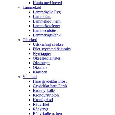
Kanin med hoved
Lammekød
Lammekølle Ryg
Lammefars
Lammekød i tern
Lammekoteletter
Lammeculotte
Lammebagskank
Oksekød
Udskæring af okse
Filet, mørbrad & steaks
Nyretapper
Oksespecialiteter
Oksestege
Oksefars
Kraftben
Vildtkød
Hare grydeklar Frost
Grydeklar hare Fersk
Krondyrkølle
Krondyrstriplon
Krondyrkød
Rådyrfilet
Rådyrryg
Rådyrkølle u. ben