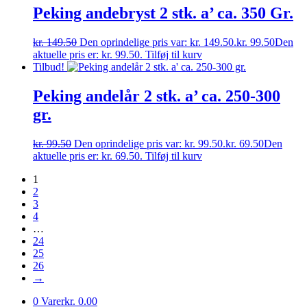
Peking andebryst 2 stk. a’ ca. 350 Gr.
kr.
149.50
Den oprindelige pris var: kr. 149.50.
kr.
99.50
Den
aktuelle pris er: kr. 99.50.
Tilføj til kurv
Tilbud!
Peking andelår 2 stk. a’ ca. 250-300
gr.
kr.
99.50
Den oprindelige pris var: kr. 99.50.
kr.
69.50
Den
aktuelle pris er: kr. 69.50.
Tilføj til kurv
1
2
3
4
…
24
25
26
→
0 Varer
kr. 0.00