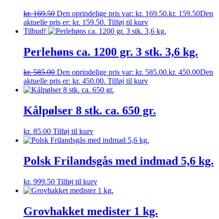
kr.
169.50
Den oprindelige pris var: kr. 169.50.
kr.
159.50
Den
aktuelle pris er: kr. 159.50.
Tilføj til kurv
Tilbud!
Perlehøns ca. 1200 gr. 3 stk. 3,6 kg.
kr.
585.00
Den oprindelige pris var: kr. 585.00.
kr.
450.00
Den
aktuelle pris er: kr. 450.00.
Tilføj til kurv
Kålpølser 8 stk. ca. 650 gr.
kr.
85.00
Tilføj til kurv
Polsk Frilandsgås med indmad 5,6 kg.
kr.
999.50
Tilføj til kurv
Grovhakket medister 1 kg.