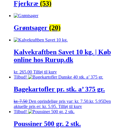
Fjerkræ
(53)
Grøntsager
(20)
Kalvekraftben Savet 10 kg. | Køb
online hos Rurup.dk
kr.
265.00
Tilføj til kurv
Tilbud!
Bagekartofler pr. stk. a’ 375 gr.
kr.
7.50
Den oprindelige pris var: kr. 7.50.
kr.
5.95
Den
aktuelle pris er: kr. 5.95.
Tilføj til kurv
Tilbud!
Poussiner 500 gr. 2 stk.