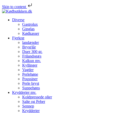
Skip to content
Diverse
Gastrolux
Ginglas
Kødkasser
Fjerkræ
landænder
Bryst/lår
Duer 300 gr.
Frilandsgæs
Kalkun mv.
Kyllinger
Vagtler
Perlehøne
Poussiner
Perle bryst
Suppehøns
Krydderier mv.
Koldpressede olier
Salte og Peber
Sennep
Krydderier