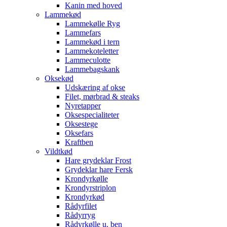
Kanin med hoved
Lammekød
Lammekølle Ryg
Lammefars
Lammekød i tern
Lammekoteletter
Lammeculotte
Lammebagskank
Oksekød
Udskæring af okse
Filet, mørbrad & steaks
Nyretapper
Oksespecialiteter
Oksestege
Oksefars
Kraftben
Vildtkød
Hare grydeklar Frost
Grydeklar hare Fersk
Krondyrkølle
Krondyrstriplon
Krondyrkød
Rådyrfilet
Rådyrryg
Rådyrkølle u. ben