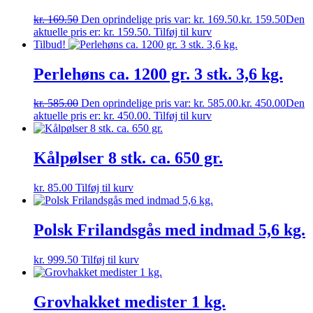
kr.
169.50
Den oprindelige pris var: kr. 169.50.
kr.
159.50
Den
aktuelle pris er: kr. 159.50.
Tilføj til kurv
Tilbud!
Perlehøns ca. 1200 gr. 3 stk. 3,6 kg.
kr.
585.00
Den oprindelige pris var: kr. 585.00.
kr.
450.00
Den
aktuelle pris er: kr. 450.00.
Tilføj til kurv
Kålpølser 8 stk. ca. 650 gr.
kr.
85.00
Tilføj til kurv
Polsk Frilandsgås med indmad 5,6 kg.
kr.
999.50
Tilføj til kurv
Grovhakket medister 1 kg.