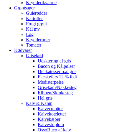
Krydderikværne
Grøntsager
Gulerødder
Kartofler
Frugt grønt
Kål mv.
Løg
Krydderurter
Tomater
Kødvarer
Grisekød
Udskæring af gris
Bacon og Kålpølser
Delikatesser o.a. gris
Flæskefars 12 % fedt
Medisterpølse
Grisekam/Nakkesteg
Ribben/Skinkesteg
Hel gris
Kalv & Kanin
Kalveculotter
Kalvekoteletter
Kalvekæber
Kalvestriploin
OssoBuco af kalv