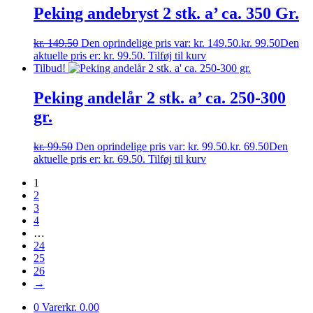
Peking andebryst 2 stk. a’ ca. 350 Gr.
kr.
149.50
Den oprindelige pris var: kr. 149.50.
kr.
99.50
Den
aktuelle pris er: kr. 99.50.
Tilføj til kurv
Tilbud!
Peking andelår 2 stk. a’ ca. 250-300
gr.
kr.
99.50
Den oprindelige pris var: kr. 99.50.
kr.
69.50
Den
aktuelle pris er: kr. 69.50.
Tilføj til kurv
1
2
3
4
…
24
25
26
→
0 Varer
kr. 0.00