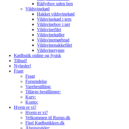
Rådyrbov uden ben
Vildsvinekød
Hakket vildsvinekød
Vildsvinekød i tern
Vildsvinebov i net
Vildsvinefilet
Vildsvinekøller
Vildsvinemørbrad
Vildsvinenakkefilet
Vildsvinerygge
Kødbutik online og fysisk
Tilbud!
Nyheder!
Fragt
Fragt
Forsendelse
Varebestilling:
Tillægs bestillinger:
Kurv:
Konto:
Hvem er vi?
Hvem er vi?
Velkommen til Rurup.dk
Find Kødbutikken.dk
Åbningstider: