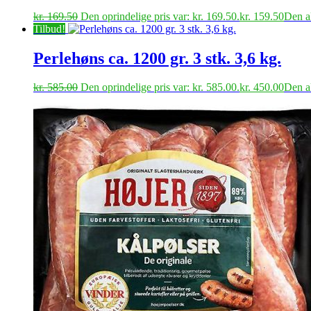
kr.
169.50
Den oprindelige pris var: kr. 169.50.
kr.
159.50
Den ak
Tilbud!
Perlehøns ca. 1200 gr. 3 stk. 3,6 kg.
kr.
585.00
Den oprindelige pris var: kr. 585.00.
kr.
450.00
Den ak