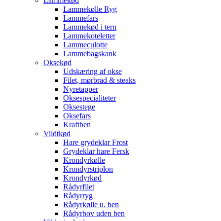
Lammekød
Lammekølle Ryg
Lammefars
Lammekød i tern
Lammekoteletter
Lammeculotte
Lammebagskank
Oksekød
Udskæring af okse
Filet, mørbrad & steaks
Nyretapper
Oksespecialiteter
Oksestege
Oksefars
Kraftben
Vildtkød
Hare grydeklar Frost
Grydeklar hare Fersk
Krondyrkølle
Krondyrstriplon
Krondyrkød
Rådyrfilet
Rådyrryg
Rådyrkølle u. ben
Rådyrbov uden ben