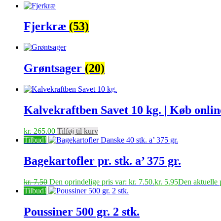
Fjerkræ
(53)
Grøntsager
(20)
Kalvekraftben Savet 10 kg. | Køb onli
kr.
265.00
Tilføj til kurv
Tilbud!
Bagekartofler pr. stk. a’ 375 gr.
kr.
7.50
Den oprindelige pris var: kr. 7.50.
kr.
5.95
Den aktuelle p
Tilbud!
Poussiner 500 gr. 2 stk.