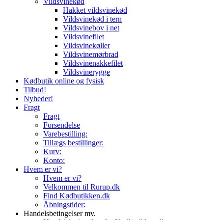
Vildsvinekød
Hakket vildsvinekød
Vildsvinekød i tern
Vildsvinebov i net
Vildsvinefilet
Vildsvinekøller
Vildsvinemørbrad
Vildsvinenakkefilet
Vildsvinerygge
Kødbutik online og fysisk
Tilbud!
Nyheder!
Fragt
Fragt
Forsendelse
Varebestilling:
Tillægs bestillinger:
Kurv:
Konto:
Hvem er vi?
Hvem er vi?
Velkommen til Rurup.dk
Find Kødbutikken.dk
Åbningstider:
Handelsbetingelser mv.