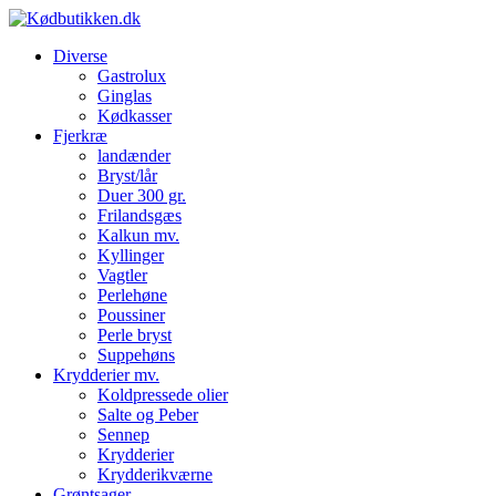
Diverse
Gastrolux
Ginglas
Kødkasser
Fjerkræ
landænder
Bryst/lår
Duer 300 gr.
Frilandsgæs
Kalkun mv.
Kyllinger
Vagtler
Perlehøne
Poussiner
Perle bryst
Suppehøns
Krydderier mv.
Koldpressede olier
Salte og Peber
Sennep
Krydderier
Krydderikværne
Grøntsager