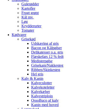
Gulerødder
Kartofler
Frugt grønt
Kål mv.
Løg
Krydderurter
Tomater
Kødvarer
Grisekød
Udskæring af gris
Bacon og Kålpølser
Delikatesser o.a. gris
Flæskefars 12 % fedt
Medisterpølse
Grisekam/Nakkesteg
Ribben/Skinkesteg
Hel gris
Kalv & Kanin
Kalveculotter
Kalvekoteletter
Kalvekæber
Kalvestriploin
OssoBuco af kalv
Kanin med hoved