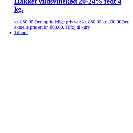
Hakket vildsvinekød 20-24% fedt 4
kg.
kr.
850.00
Den oprindelige pris var: kr. 850.00.
kr.
800.00
Den
aktuelle pris er: kr. 800.00.
Tilføj til kurv
Tilbud!