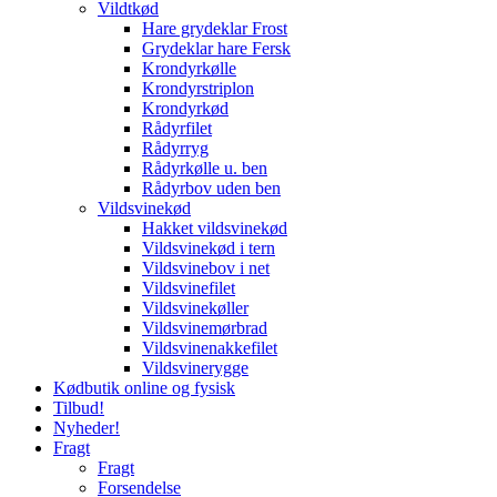
Vildtkød
Hare grydeklar Frost
Grydeklar hare Fersk
Krondyrkølle
Krondyrstriplon
Krondyrkød
Rådyrfilet
Rådyrryg
Rådyrkølle u. ben
Rådyrbov uden ben
Vildsvinekød
Hakket vildsvinekød
Vildsvinekød i tern
Vildsvinebov i net
Vildsvinefilet
Vildsvinekøller
Vildsvinemørbrad
Vildsvinenakkefilet
Vildsvinerygge
Kødbutik online og fysisk
Tilbud!
Nyheder!
Fragt
Fragt
Forsendelse