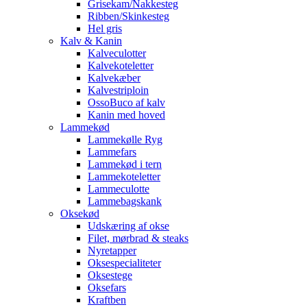
Grisekam/Nakkesteg
Ribben/Skinkesteg
Hel gris
Kalv & Kanin
Kalveculotter
Kalvekoteletter
Kalvekæber
Kalvestriploin
OssoBuco af kalv
Kanin med hoved
Lammekød
Lammekølle Ryg
Lammefars
Lammekød i tern
Lammekoteletter
Lammeculotte
Lammebagskank
Oksekød
Udskæring af okse
Filet, mørbrad & steaks
Nyretapper
Oksespecialiteter
Oksestege
Oksefars
Kraftben