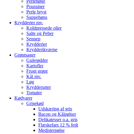
Perlehøne
Poussiner
Perle bryst
Suppehøns
Krydderier mv.
Koldpressede olier
Salte og Peber
Sennep
Krydderier
Krydderikværne
Grøntsager
Gulerødder
Kartofler
Frugt grønt
Kål mv.
Løg
Krydderurter
Tomater
Kødvarer
Grisekød
Udskæring af gris
Bacon og Kålpølser
Delikatesser o.a. gris
Flæskefars 12 % fedt
Medisterpølse