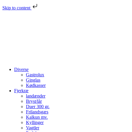
Skip to content
Diverse
Gastrolux
Ginglas
Kødkasser
Fjerkræ
landænder
Bryst/lår
Duer 300 gr.
Frilandsgæs
Kalkun mv.
Kyllinger
Vagtler