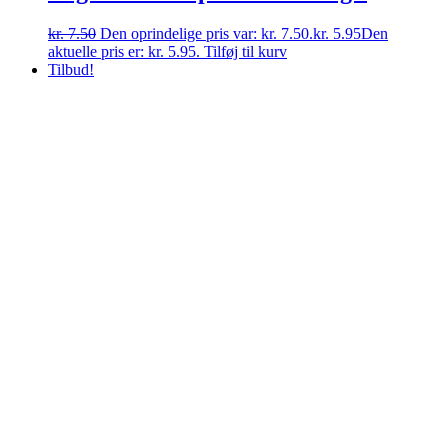
kr.
7.50
Den oprindelige pris var: kr. 7.50.
kr.
5.95
Den
aktuelle pris er: kr. 5.95.
Tilføj til kurv
Tilbud!