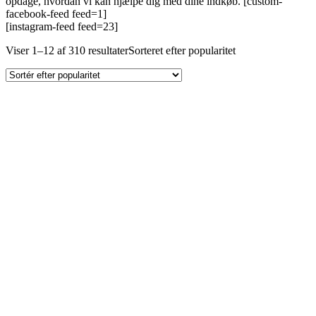
opdage, hvordan vi kan hjælpe dig med dine indkøb. [custom-
facebook-feed feed=1]
[instagram-feed feed=23]
Viser 1–12 af 310 resultater
Sorteret efter popularitet