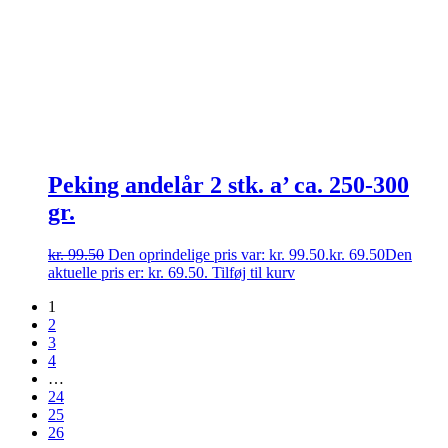
Peking andelår 2 stk. a’ ca. 250-300
gr.
kr.
99.50
Den oprindelige pris var: kr. 99.50.
kr.
69.50
Den
aktuelle pris er: kr. 69.50.
Tilføj til kurv
1
2
3
4
…
24
25
26