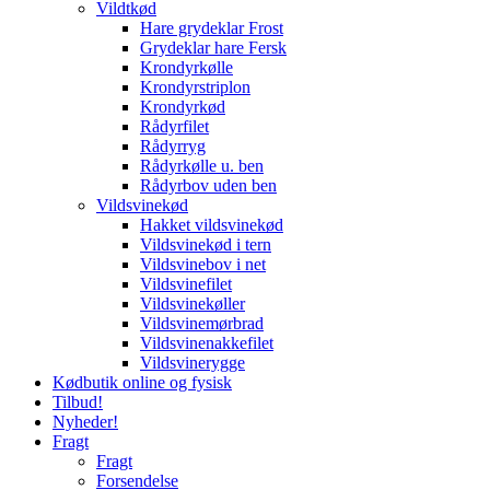
Vildtkød
Hare grydeklar Frost
Grydeklar hare Fersk
Krondyrkølle
Krondyrstriplon
Krondyrkød
Rådyrfilet
Rådyrryg
Rådyrkølle u. ben
Rådyrbov uden ben
Vildsvinekød
Hakket vildsvinekød
Vildsvinekød i tern
Vildsvinebov i net
Vildsvinefilet
Vildsvinekøller
Vildsvinemørbrad
Vildsvinenakkefilet
Vildsvinerygge
Kødbutik online og fysisk
Tilbud!
Nyheder!
Fragt
Fragt
Forsendelse