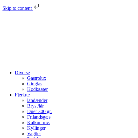
Skip to content
Diverse
Gastrolux
Ginglas
Kødkasser
Fjerkræ
landænder
Bryst/lår
Duer 300 gr.
Frilandsgæs
Kalkun mv.
Kyllinger
Vagtler