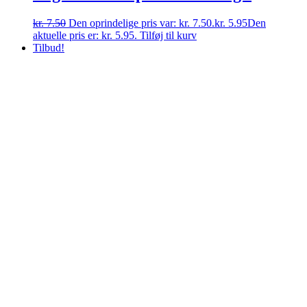
kr.
7.50
Den oprindelige pris var: kr. 7.50.
kr.
5.95
Den
aktuelle pris er: kr. 5.95.
Tilføj til kurv
Tilbud!