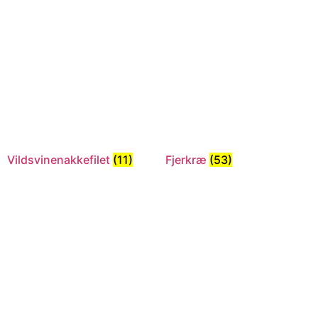
Vildsvinenakkefilet
(11)
Fjerkræ
(53)