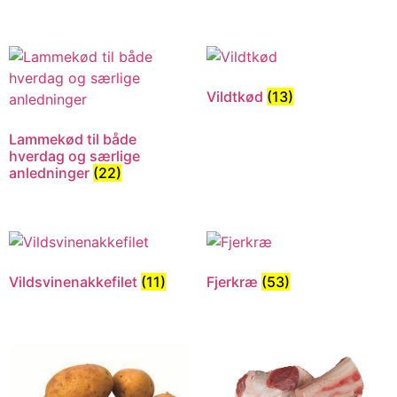
Vildtkød
(13)
Lammekød til både
hverdag og særlige
anledninger
(22)
Vildsvinenakkefilet
(11)
Fjerkræ
(53)