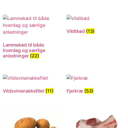
Vildtkød
(13)
Lammekød til både
hverdag og særlige
anledninger
(22)
Vildsvinenakkefilet
(11)
Fjerkræ
(53)