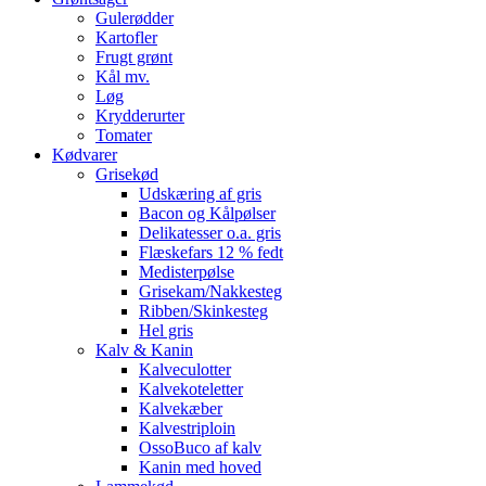
Gulerødder
Kartofler
Frugt grønt
Kål mv.
Løg
Krydderurter
Tomater
Kødvarer
Grisekød
Udskæring af gris
Bacon og Kålpølser
Delikatesser o.a. gris
Flæskefars 12 % fedt
Medisterpølse
Grisekam/Nakkesteg
Ribben/Skinkesteg
Hel gris
Kalv & Kanin
Kalveculotter
Kalvekoteletter
Kalvekæber
Kalvestriploin
OssoBuco af kalv
Kanin med hoved