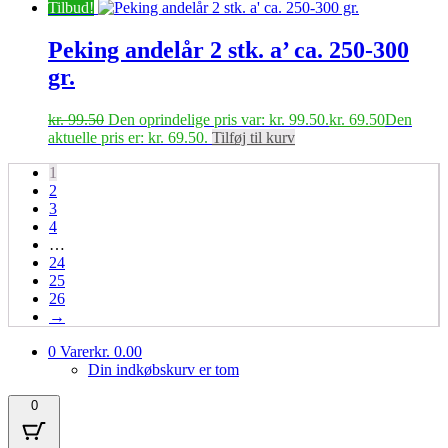
Tilbud!
Peking andelår 2 stk. a’ ca. 250-300
gr.
kr.
99.50
Den oprindelige pris var: kr. 99.50.
kr.
69.50
Den
aktuelle pris er: kr. 69.50.
Tilføj til kurv
1
2
3
4
…
24
25
26
→
0 Varer
kr. 0.00
Din indkøbskurv er tom
0