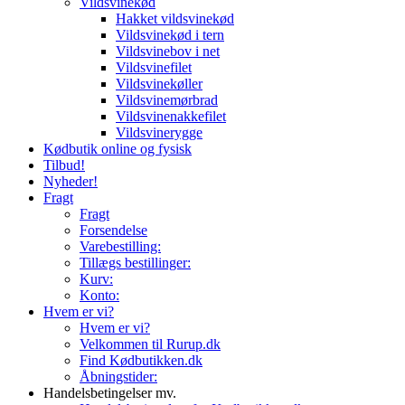
Vildsvinekød
Hakket vildsvinekød
Vildsvinekød i tern
Vildsvinebov i net
Vildsvinefilet
Vildsvinekøller
Vildsvinemørbrad
Vildsvinenakkefilet
Vildsvinerygge
Kødbutik online og fysisk
Tilbud!
Nyheder!
Fragt
Fragt
Forsendelse
Varebestilling:
Tillægs bestillinger:
Kurv:
Konto:
Hvem er vi?
Hvem er vi?
Velkommen til Rurup.dk
Find Kødbutikken.dk
Åbningstider:
Handelsbetingelser mv.