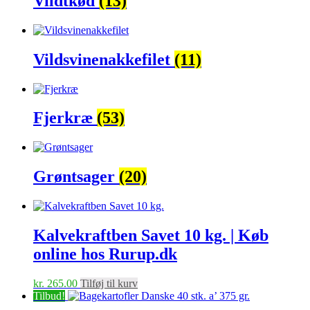
Vildtkød
(13)
Vildsvinenakkefilet
(11)
Fjerkræ
(53)
Grøntsager
(20)
Kalvekraftben Savet 10 kg. | Køb
online hos Rurup.dk
kr.
265.00
Tilføj til kurv
Tilbud!