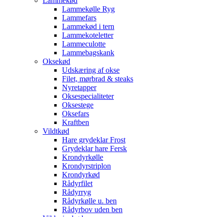
Lammekød
Lammekølle Ryg
Lammefars
Lammekød i tern
Lammekoteletter
Lammeculotte
Lammebagskank
Oksekød
Udskæring af okse
Filet, mørbrad & steaks
Nyretapper
Oksespecialiteter
Oksestege
Oksefars
Kraftben
Vildtkød
Hare grydeklar Frost
Grydeklar hare Fersk
Krondyrkølle
Krondyrstriplon
Krondyrkød
Rådyrfilet
Rådyrryg
Rådyrkølle u. ben
Rådyrbov uden ben