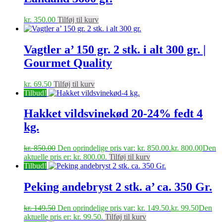
kr.
350.00
Tilføj til kurv
Vagtler a’ 150 gr. 2 stk. i alt 300 gr. |
Gourmet Quality
kr.
69.50
Tilføj til kurv
Tilbud!
Hakket vildsvinekød 20-24% fedt 4
kg.
kr.
850.00
Den oprindelige pris var: kr. 850.00.
kr.
800.00
Den
aktuelle pris er: kr. 800.00.
Tilføj til kurv
Tilbud!
Peking andebryst 2 stk. a’ ca. 350 Gr.
kr.
149.50
Den oprindelige pris var: kr. 149.50.
kr.
99.50
Den
aktuelle pris er: kr. 99.50.
Tilføj til kurv