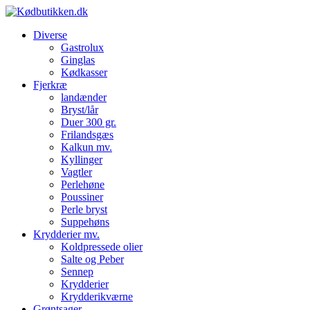
Diverse
Gastrolux
Ginglas
Kødkasser
Fjerkræ
landænder
Bryst/lår
Duer 300 gr.
Frilandsgæs
Kalkun mv.
Kyllinger
Vagtler
Perlehøne
Poussiner
Perle bryst
Suppehøns
Krydderier mv.
Koldpressede olier
Salte og Peber
Sennep
Krydderier
Krydderikværne
Grøntsager