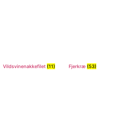
Vildsvinenakkefilet
(11)
Fjerkræ
(53)