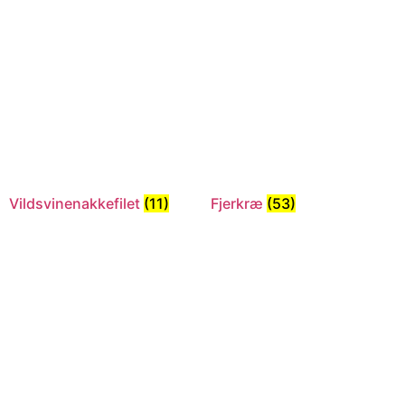
Vildsvinenakkefilet
(11)
Fjerkræ
(53)