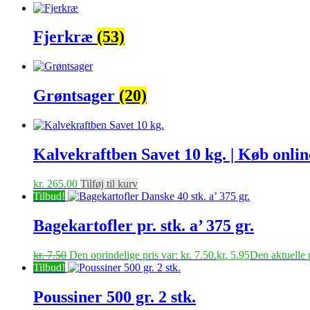
Fjerkræ
(53)
Grøntsager
(20)
Kalvekraftben Savet 10 kg. | Køb onli
kr.
265.00
Tilføj til kurv
Tilbud!
Bagekartofler pr. stk. a’ 375 gr.
kr.
7.50
Den oprindelige pris var: kr. 7.50.
kr.
5.95
Den aktuelle p
Tilbud!
Poussiner 500 gr. 2 stk.