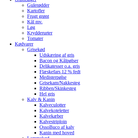
Gulerødder
Kartofler
Frugt grønt
Kål mv.
Løg
Krydderurter
Tomater
Kødvarer
Grisekød
Udskæring af gris
Bacon og Kålpølser
Delikatesser o.a. gris
Flæskefars 12 % fedt
Medisterpølse
Grisekam/Nakkesteg
Ribben/Skinkesteg
Hel gris
Kalv & Kanin
Kalveculotter
Kalvekoteletter
Kalvekæber
Kalvestriploin
OssoBuco af kalv
Kanin med hoved