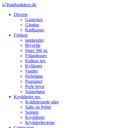
Diverse
Gastrolux
Ginglas
Kødkasser
Fjerkræ
landænder
Bryst/lår
Duer 300 gr.
Frilandsgæs
Kalkun mv.
Kyllinger
Vagtler
Perlehøne
Poussiner
Perle bryst
Suppehøns
Krydderier mv.
Koldpressede olier
Salte og Peber
Sennep
Krydderier
Krydderikværne
Grøntsager