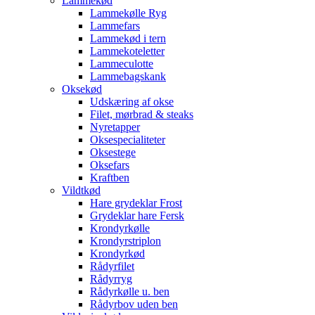
Lammekød
Lammekølle Ryg
Lammefars
Lammekød i tern
Lammekoteletter
Lammeculotte
Lammebagskank
Oksekød
Udskæring af okse
Filet, mørbrad & steaks
Nyretapper
Oksespecialiteter
Oksestege
Oksefars
Kraftben
Vildtkød
Hare grydeklar Frost
Grydeklar hare Fersk
Krondyrkølle
Krondyrstriplon
Krondyrkød
Rådyrfilet
Rådyrryg
Rådyrkølle u. ben
Rådyrbov uden ben