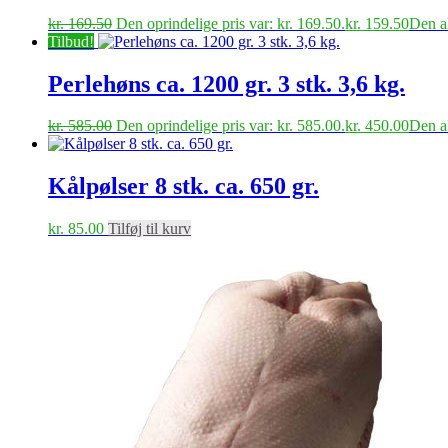
kr.
169.50
Den oprindelige pris var: kr. 169.50.
kr.
159.50
Den ak
Tilbud!
Perlehøns ca. 1200 gr. 3 stk. 3,6 kg.
kr.
585.00
Den oprindelige pris var: kr. 585.00.
kr.
450.00
Den ak
Kålpølser 8 stk. ca. 650 gr.
kr.
85.00
Tilføj til kurv