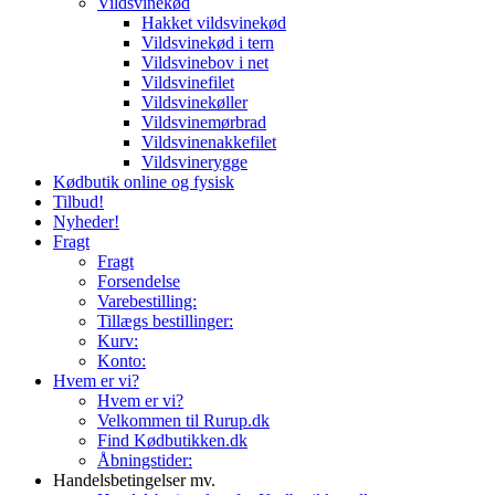
Vildsvinekød
Hakket vildsvinekød
Vildsvinekød i tern
Vildsvinebov i net
Vildsvinefilet
Vildsvinekøller
Vildsvinemørbrad
Vildsvinenakkefilet
Vildsvinerygge
Kødbutik online og fysisk
Tilbud!
Nyheder!
Fragt
Fragt
Forsendelse
Varebestilling:
Tillægs bestillinger:
Kurv:
Konto:
Hvem er vi?
Hvem er vi?
Velkommen til Rurup.dk
Find Kødbutikken.dk
Åbningstider:
Handelsbetingelser mv.