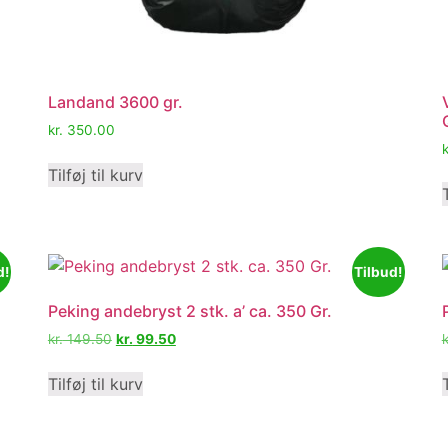
Landand 3600 gr.
kr.
350.00
k
Tilføj til kurv
d!
Tilbud!
Peking andebryst 2 stk. a’ ca. 350 Gr.
kr.
149.50
kr.
99.50
k
Tilføj til kurv