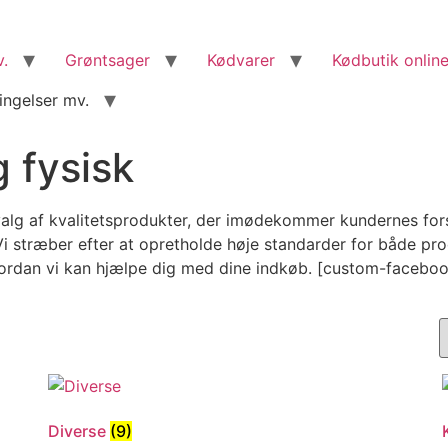
v.
Grøntsager
Kødvarer
Kødbutik online
ingelser mv.
 fysisk
alg af kvalitetsprodukter, der imødekommer kundernes forske
 stræber efter at opretholde høje standarder for både produ
vordan vi kan hjælpe dig med dine indkøb. [custom-facebo
Diverse
(9)