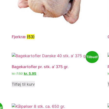
Fjerkræ
(53)
Tilbud!
Bagekartofler pr. stk. a’ 375 gr.
kr.
7.50
kr.
5.95
k
Tilføj til kurv
d!