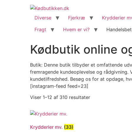
content
Diverse
Fjerkræ
Krydderier m
Fragt
Hvem er vi?
Handelsbet
Kødbutik online og
Butik: Denne butik tilbyder et omfattende udv
fremragende kundeoplevelse og rådgivning. Vi
kundetilfredshed. Besøg os for at opdage, h
[instagram-feed feed=23]
Viser 1–12 af 310 resultater
Krydderier mv.
(33)