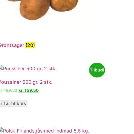
Grøntsager
(20)
Tilbud!
Poussiner 500 gr. 2 stk.
r.
169.50
kr.
159.50
Tilføj til kurv