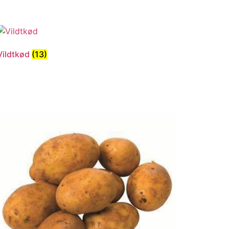
Vildtkød
(13)