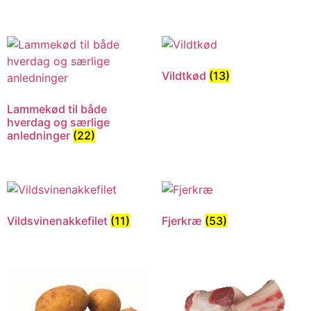
Vildtkød
(13)
Lammekød til både
hverdag og særlige
anledninger
(22)
Vildsvinenakkefilet
(11)
Fjerkræ
(53)