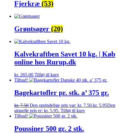
Fjerkræ
(53)
Grøntsager
(20)
Kalvekraftben Savet 10 kg. | Køb
online hos Rurup.dk
kr.
265.00
Tilføj til kurv
Tilbud!
Bagekartofler pr. stk. a’ 375 gr.
kr.
7.50
Den oprindelige pris var: kr. 7.50.
kr.
5.95
Den
aktuelle pris er: kr. 5.95.
Tilføj til kurv
Tilbud!
Poussiner 500 gr. 2 stk.