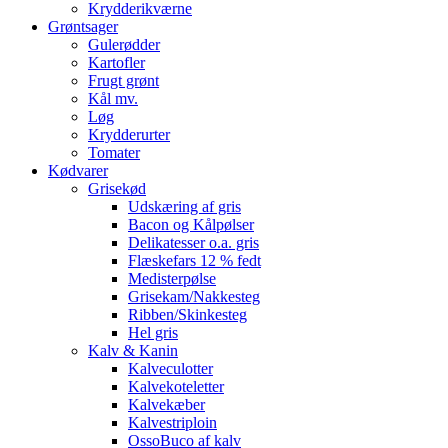
Krydderikværne
Grøntsager
Gulerødder
Kartofler
Frugt grønt
Kål mv.
Løg
Krydderurter
Tomater
Kødvarer
Grisekød
Udskæring af gris
Bacon og Kålpølser
Delikatesser o.a. gris
Flæskefars 12 % fedt
Medisterpølse
Grisekam/Nakkesteg
Ribben/Skinkesteg
Hel gris
Kalv & Kanin
Kalveculotter
Kalvekoteletter
Kalvekæber
Kalvestriploin
OssoBuco af kalv