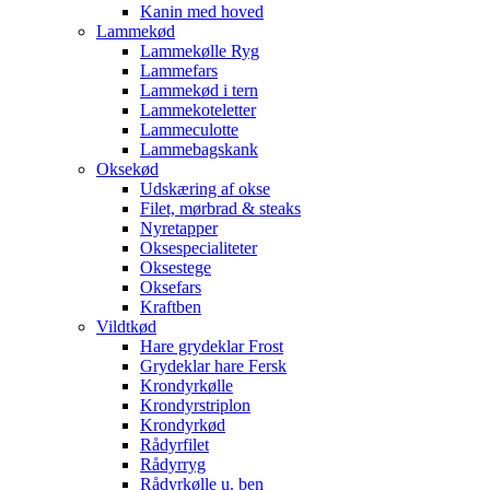
Kanin med hoved
Lammekød
Lammekølle Ryg
Lammefars
Lammekød i tern
Lammekoteletter
Lammeculotte
Lammebagskank
Oksekød
Udskæring af okse
Filet, mørbrad & steaks
Nyretapper
Oksespecialiteter
Oksestege
Oksefars
Kraftben
Vildtkød
Hare grydeklar Frost
Grydeklar hare Fersk
Krondyrkølle
Krondyrstriplon
Krondyrkød
Rådyrfilet
Rådyrryg
Rådyrkølle u. ben