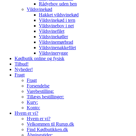
Rådyrbov uden ben
Vildsvinekød
Hakket vildsvinekød
Vildsvinekød i tern
Vildsvinebov i net
Vildsvinefilet
Vildsvinekøller
Vildsvinemørbrad
Vildsvinenakkefilet
Vildsvinerygge
Kødbutik online og fysisk
Tilbud!
Nyheder!
Fragt
Fragt
Forsendelse
Varebestilling:
Tillægs bestillinger:
Kurv:
Konto:
Hvem er vi?
Hvem er vi?
Velkommen til Rurup.dk
Find Kødbutikken.dk
Åbningstider: