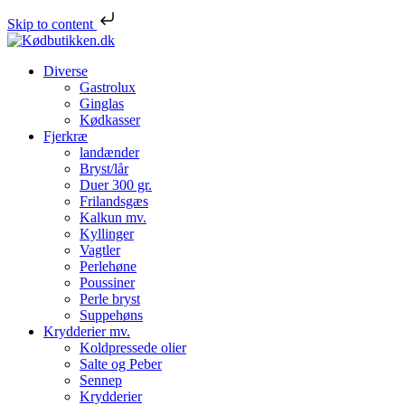
Skip to content
Diverse
Gastrolux
Ginglas
Kødkasser
Fjerkræ
landænder
Bryst/lår
Duer 300 gr.
Frilandsgæs
Kalkun mv.
Kyllinger
Vagtler
Perlehøne
Poussiner
Perle bryst
Suppehøns
Krydderier mv.
Koldpressede olier
Salte og Peber
Sennep
Krydderier