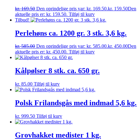
kr.
169.50
Den oprindelige pris var: kr. 169.50.
kr.
159.50
Den
aktuelle pris er: kr. 159.50.
Tilføj til kurv
Tilbud!
Perlehøns ca. 1200 gr. 3 stk. 3,6 kg.
kr.
585.00
Den oprindelige pris var: kr. 585.00.
kr.
450.00
Den
aktuelle pris er: kr. 450.00.
Tilføj til kurv
Kålpølser 8 stk. ca. 650 gr.
kr.
85.00
Tilføj til kurv
Polsk Frilandsgås med indmad 5,6 kg.
kr.
999.50
Tilføj til kurv
Grovhakket medister 1 kg.