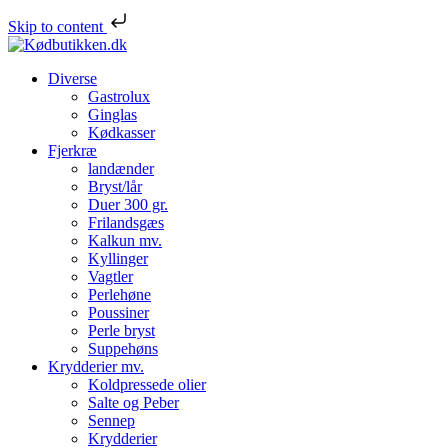
Skip to content
Diverse
Gastrolux
Ginglas
Kødkasser
Fjerkræ
landænder
Bryst/lår
Duer 300 gr.
Frilandsgæs
Kalkun mv.
Kyllinger
Vagtler
Perlehøne
Poussiner
Perle bryst
Suppehøns
Krydderier mv.
Koldpressede olier
Salte og Peber
Sennep
Krydderier