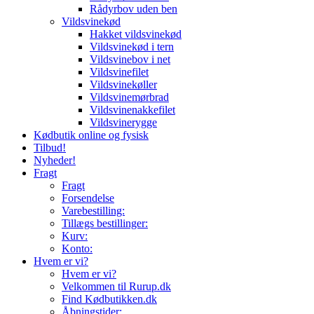
Rådyrbov uden ben
Vildsvinekød
Hakket vildsvinekød
Vildsvinekød i tern
Vildsvinebov i net
Vildsvinefilet
Vildsvinekøller
Vildsvinemørbrad
Vildsvinenakkefilet
Vildsvinerygge
Kødbutik online og fysisk
Tilbud!
Nyheder!
Fragt
Fragt
Forsendelse
Varebestilling:
Tillægs bestillinger:
Kurv:
Konto:
Hvem er vi?
Hvem er vi?
Velkommen til Rurup.dk
Find Kødbutikken.dk
Åbningstider: