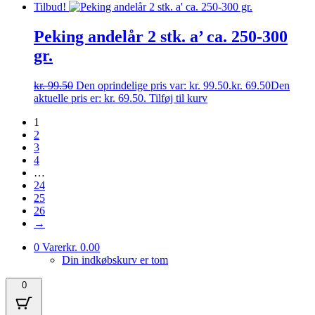
Tilbud!
Peking andelår 2 stk. a’ ca. 250-300
gr.
kr.
99.50
Den oprindelige pris var: kr. 99.50.
kr.
69.50
Den
aktuelle pris er: kr. 69.50.
Tilføj til kurv
1
2
3
4
…
24
25
26
→
0 Varer
kr. 0.00
Din indkøbskurv er tom
0