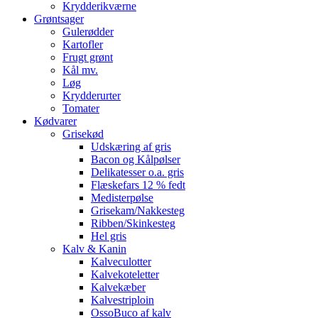
Krydderikværne
Grøntsager
Gulerødder
Kartofler
Frugt grønt
Kål mv.
Løg
Krydderurter
Tomater
Kødvarer
Grisekød
Udskæring af gris
Bacon og Kålpølser
Delikatesser o.a. gris
Flæskefars 12 % fedt
Medisterpølse
Grisekam/Nakkesteg
Ribben/Skinkesteg
Hel gris
Kalv & Kanin
Kalveculotter
Kalvekoteletter
Kalvekæber
Kalvestriploin
OssoBuco af kalv