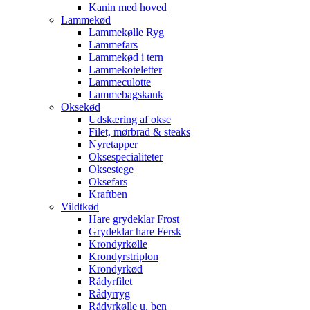
Kanin med hoved
Lammekød
Lammekølle Ryg
Lammefars
Lammekød i tern
Lammekoteletter
Lammeculotte
Lammebagskank
Oksekød
Udskæring af okse
Filet, mørbrad & steaks
Nyretapper
Oksespecialiteter
Oksestege
Oksefars
Kraftben
Vildtkød
Hare grydeklar Frost
Grydeklar hare Fersk
Krondyrkølle
Krondyrstriplon
Krondyrkød
Rådyrfilet
Rådyrryg
Rådyrkølle u. ben