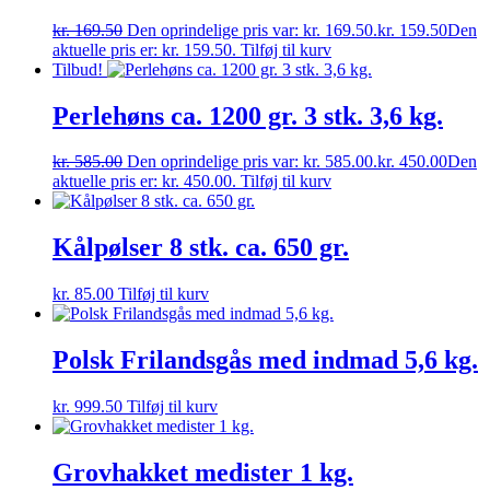
kr.
169.50
Den oprindelige pris var: kr. 169.50.
kr.
159.50
Den
aktuelle pris er: kr. 159.50.
Tilføj til kurv
Tilbud!
Perlehøns ca. 1200 gr. 3 stk. 3,6 kg.
kr.
585.00
Den oprindelige pris var: kr. 585.00.
kr.
450.00
Den
aktuelle pris er: kr. 450.00.
Tilføj til kurv
Kålpølser 8 stk. ca. 650 gr.
kr.
85.00
Tilføj til kurv
Polsk Frilandsgås med indmad 5,6 kg.
kr.
999.50
Tilføj til kurv
Grovhakket medister 1 kg.