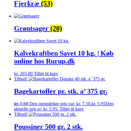
Fjerkræ
(53)
Grøntsager
(20)
Kalvekraftben Savet 10 kg. | Køb
online hos Rurup.dk
kr.
265.00
Tilføj til kurv
Tilbud!
Bagekartofler pr. stk. a’ 375 gr.
kr.
7.50
Den oprindelige pris var: kr. 7.50.
kr.
5.95
Den
aktuelle pris er: kr. 5.95.
Tilføj til kurv
Tilbud!
Poussiner 500 gr. 2 stk.